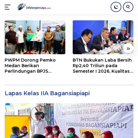
Langsung
ke
konten
«
»
PWPM Dorong Pemko
BTN Bukukan Laba Bersih
Medan Berikan
Rp2,40 Triliun pada
Perlindungan BPJS
Semester I 2026, Kualitas
Ketenagakerjaan bagi
Aset Makin Solid
16.000 Pemulung
Lapas Kelas IIA Bagansiapiapi