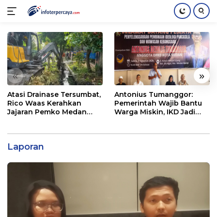
Langsung
ke
konten
«
»
Atasi Drainase Tersumbat,
Antonius Tumanggor:
Rico Waas Kerahkan
Pemerintah Wajib Bantu
Jajaran Pemko Medan
Warga Miskin, IKD Jadi
Bersihkan Parit di Jalan
Bagian Penting
Taduan
Pendataan
Laporan