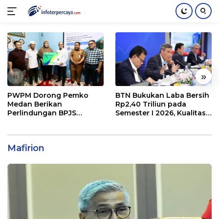
Langsung
ke
konten
«
»
PWPM Dorong Pemko
BTN Bukukan Laba Bersih
Medan Berikan
Rp2,40 Triliun pada
Perlindungan BPJS
Semester I 2026, Kualitas
Ketenagakerjaan bagi
Aset Makin Solid
16.000 Pemulung
Mafirion