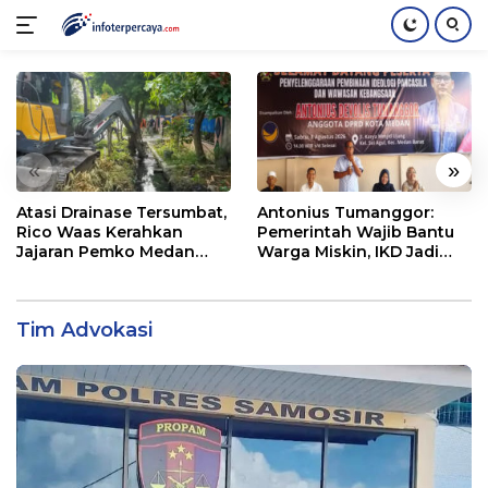
Langsung
ke
konten
«
»
Atasi Drainase Tersumbat,
Antonius Tumanggor:
Rico Waas Kerahkan
Pemerintah Wajib Bantu
Jajaran Pemko Medan
Warga Miskin, IKD Jadi
Bersihkan Parit di Jalan
Bagian Penting
Taduan
Pendataan
Tim Advokasi