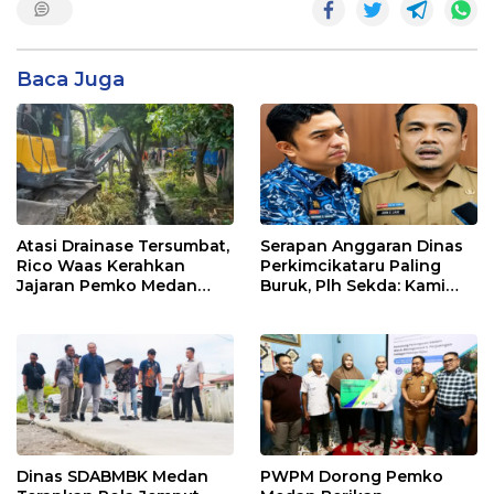
Baca Juga
Atasi Drainase Tersumbat,
Serapan Anggaran Dinas
Rico Waas Kerahkan
Perkimcikataru Paling
Jajaran Pemko Medan
Buruk, Plh Sekda: Kami
Bersihkan Parit di Jalan
Sarankan Dievaluasi
Taduan
Dinas SDABMBK Medan
PWPM Dorong Pemko