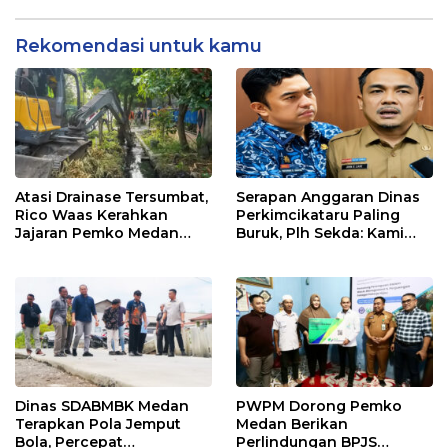
Ramadhan
Keagamaan
Rekomendasi untuk kamu
Atasi Drainase Tersumbat,
Serapan Anggaran Dinas
Rico Waas Kerahkan
Perkimcikataru Paling
Jajaran Pemko Medan
Buruk, Plh Sekda: Kami
Bersihkan Parit di Jalan
Sarankan Dievaluasi
Taduan
Dinas SDABMBK Medan
PWPM Dorong Pemko
Terapkan Pola Jemput
Medan Berikan
Bola, Percepat
Perlindungan BPJS