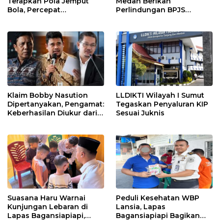
Terapkan Pola Jemput
Medan Berikan
Bola, Percepat
Perlindungan BPJS
Penanganan Infrastruktur
Ketenagakerjaan bagi
hingga Tingkat
16.000 Pemulung
Kecamatan
Klaim Bobby Nasution
LLDIKTI Wilayah I Sumut
Dipertanyakan, Pengamat:
Tegaskan Penyaluran KIP
Keberhasilan Diukur dari
Sesuai Juknis
Hasil, Bukan Siapa yang
Memulai
Suasana Haru Warnai
Peduli Kesehatan WBP
Kunjungan Lebaran di
Lansia, Lapas
Lapas Bagansiapiapi,
Bagansiapiapi Bagikan