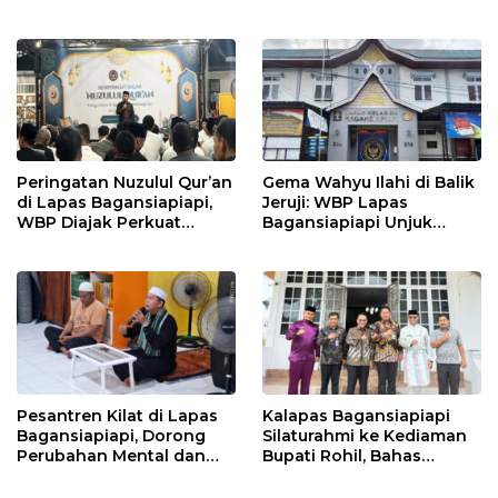
WBP Dapat Dukungan
Paket Sehat dan Gelar
Moral Keluarga
Posyandu
Peringatan Nuzulul Qur’an
Gema Wahyu Ilahi di Balik
di Lapas Bagansiapiapi,
Jeruji: WBP Lapas
WBP Diajak Perkuat
Bagansiapiapi Unjuk
Keimanan di Bulan
Kebolehan dalam Lomba
Ramadhan
Keagamaan
Pesantren Kilat di Lapas
Kalapas Bagansiapiapi
Bagansiapiapi, Dorong
Silaturahmi ke Kediaman
Perubahan Mental dan
Bupati Rohil, Bahas
Karakter WBP
Dukungan Pembinaan
dan Percepatan