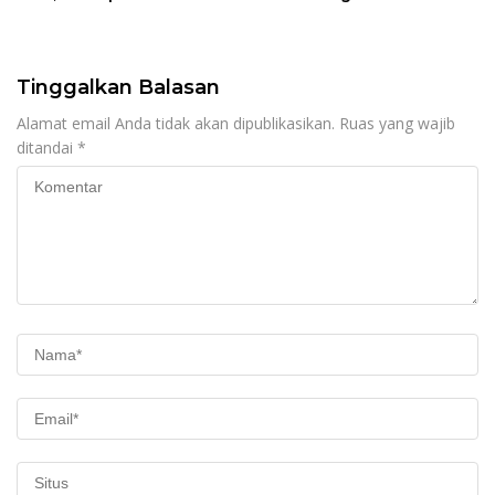
Penanganan Infrastruktur
Ketenagakerjaan bagi
hingga Tingkat
16.000 Pemulung
Kecamatan
Tinggalkan Balasan
Alamat email Anda tidak akan dipublikasikan.
Ruas yang wajib
ditandai
*