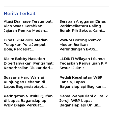
Pemindahan WBP
Berita Terkait
Atasi Drainase Tersumbat,
Serapan Anggaran Dinas
Rico Waas Kerahkan
Perkimcikataru Paling
Jajaran Pemko Medan
Buruk, Plh Sekda: Kami
Bersihkan Parit di Jalan
Sarankan Dievaluasi
Taduan
Dinas SDABMBK Medan
PWPM Dorong Pemko
Terapkan Pola Jemput
Medan Berikan
Bola, Percepat
Perlindungan BPJS
Penanganan Infrastruktur
Ketenagakerjaan bagi
hingga Tingkat
16.000 Pemulung
Klaim Bobby Nasution
LLDIKTI Wilayah I Sumut
Kecamatan
Dipertanyakan, Pengamat:
Tegaskan Penyaluran KIP
Keberhasilan Diukur dari
Sesuai Juknis
Hasil, Bukan Siapa yang
Memulai
Suasana Haru Warnai
Peduli Kesehatan WBP
Kunjungan Lebaran di
Lansia, Lapas
Lapas Bagansiapiapi,
Bagansiapiapi Bagikan
WBP Dapat Dukungan
Paket Sehat dan Gelar
Moral Keluarga
Posyandu
Peringatan Nuzulul Qur’an
Gema Wahyu Ilahi di Balik
di Lapas Bagansiapiapi,
Jeruji: WBP Lapas
WBP Diajak Perkuat
Bagansiapiapi Unjuk
Keimanan di Bulan
Kebolehan dalam Lomba