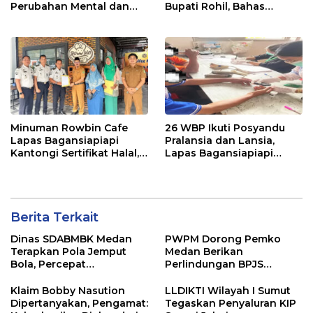
Perubahan Mental dan
Bupati Rohil, Bahas
Karakter WBP
Dukungan Pembinaan
dan Percepatan
Pemindahan WBP
Minuman Rowbin Cafe
26 WBP Ikuti Posyandu
Lapas Bagansiapiapi
Pralansia dan Lansia,
Kantongi Sertifikat Halal,
Lapas Bagansiapiapi
Tingkatkan Kepercayaan
Perkuat Layanan
Konsumen
Kesehatan
Berita Terkait
Dinas SDABMBK Medan
PWPM Dorong Pemko
Terapkan Pola Jemput
Medan Berikan
Bola, Percepat
Perlindungan BPJS
Penanganan Infrastruktur
Ketenagakerjaan bagi
hingga Tingkat
16.000 Pemulung
Klaim Bobby Nasution
LLDIKTI Wilayah I Sumut
Kecamatan
Dipertanyakan, Pengamat:
Tegaskan Penyaluran KIP