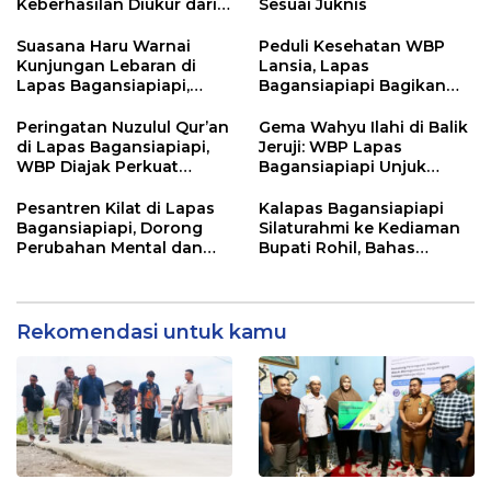
Keberhasilan Diukur dari
Sesuai Juknis
Hasil, Bukan Siapa yang
Memulai
Suasana Haru Warnai
Peduli Kesehatan WBP
Kunjungan Lebaran di
Lansia, Lapas
Lapas Bagansiapiapi,
Bagansiapiapi Bagikan
WBP Dapat Dukungan
Paket Sehat dan Gelar
Moral Keluarga
Posyandu
Peringatan Nuzulul Qur’an
Gema Wahyu Ilahi di Balik
di Lapas Bagansiapiapi,
Jeruji: WBP Lapas
WBP Diajak Perkuat
Bagansiapiapi Unjuk
Keimanan di Bulan
Kebolehan dalam Lomba
Ramadhan
Keagamaan
Pesantren Kilat di Lapas
Kalapas Bagansiapiapi
Bagansiapiapi, Dorong
Silaturahmi ke Kediaman
Perubahan Mental dan
Bupati Rohil, Bahas
Karakter WBP
Dukungan Pembinaan
dan Percepatan
Pemindahan WBP
Rekomendasi untuk kamu