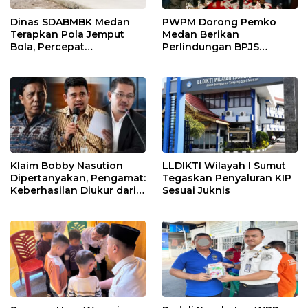
Dinas SDABMBK Medan
PWPM Dorong Pemko
Terapkan Pola Jemput
Medan Berikan
Bola, Percepat
Perlindungan BPJS
Penanganan Infrastruktur
Ketenagakerjaan bagi
hingga Tingkat
16.000 Pemulung
Kecamatan
Klaim Bobby Nasution
LLDIKTI Wilayah I Sumut
Dipertanyakan, Pengamat:
Tegaskan Penyaluran KIP
Keberhasilan Diukur dari
Sesuai Juknis
Hasil, Bukan Siapa yang
Memulai