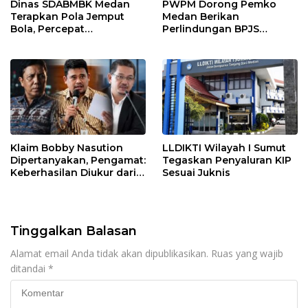
Dinas SDABMBK Medan
PWPM Dorong Pemko
Terapkan Pola Jemput
Medan Berikan
Bola, Percepat
Perlindungan BPJS
Penanganan Infrastruktur
Ketenagakerjaan bagi
hingga Tingkat
16.000 Pemulung
Kecamatan
Klaim Bobby Nasution
LLDIKTI Wilayah I Sumut
Dipertanyakan, Pengamat:
Tegaskan Penyaluran KIP
Keberhasilan Diukur dari
Sesuai Juknis
Hasil, Bukan Siapa yang
Memulai
Tinggalkan Balasan
Alamat email Anda tidak akan dipublikasikan.
Ruas yang wajib
ditandai
*