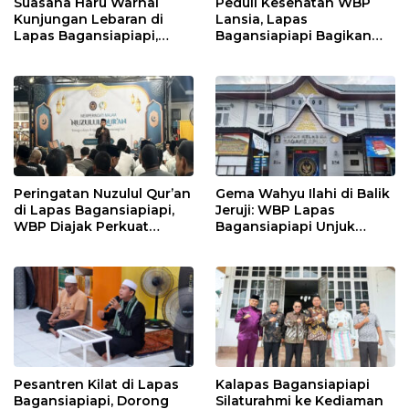
Suasana Haru Warnai
Peduli Kesehatan WBP
Kunjungan Lebaran di
Lansia, Lapas
Lapas Bagansiapiapi,
Bagansiapiapi Bagikan
WBP Dapat Dukungan
Paket Sehat dan Gelar
Moral Keluarga
Posyandu
Peringatan Nuzulul Qur’an
Gema Wahyu Ilahi di Balik
di Lapas Bagansiapiapi,
Jeruji: WBP Lapas
WBP Diajak Perkuat
Bagansiapiapi Unjuk
Keimanan di Bulan
Kebolehan dalam Lomba
Ramadhan
Keagamaan
Pesantren Kilat di Lapas
Kalapas Bagansiapiapi
Bagansiapiapi, Dorong
Silaturahmi ke Kediaman